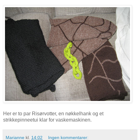
Her er to par Risørvotter, en nøkkelhank og et
strikkepinneetui klar for vaskemaskinen.
Marianne
kl.
14:02
Ingen kommentarer: