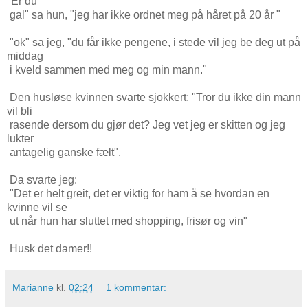
"Er du
gal" sa hun, "jeg har ikke ordnet meg på håret på 20 år "
"ok" sa jeg, "du får ikke pengene, i stede vil jeg be deg ut på
middag
i kveld sammen med meg og min mann."
Den husløse kvinnen svarte sjokkert: "Tror du ikke din mann
vil bli
rasende dersom du gjør det? Jeg vet jeg er skitten og jeg
lukter
antagelig ganske fælt".
Da svarte jeg:
"Det er helt greit, det er viktig for ham å se hvordan en
kvinne vil se
ut når hun har sluttet med shopping, frisør og vin"
Husk det damer!!
Marianne
kl.
02:24
1 kommentar: