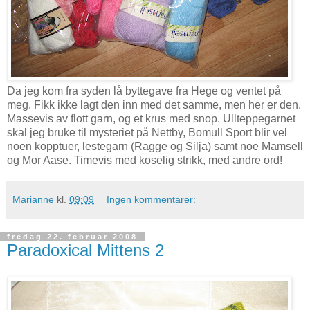
Da jeg kom fra syden lå byttegave fra Hege og ventet på
meg. Fikk ikke lagt den inn med det samme, men her er den.
Massevis av flott garn, og et krus med snop. Ullteppegarnet
skal jeg bruke til mysteriet på Nettby, Bomull Sport blir vel
noen kopptuer, lestegarn (Ragge og Silja) samt noe Mamsell
og Mor Aase. Timevis med koselig strikk, med andre ord!
Marianne
kl.
09:09
Ingen kommentarer:
fredag 22. februar 2008
Paradoxical Mittens 2