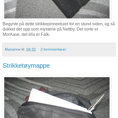
Begynte på dette strikkepinneetuiet for en stund siden, og så
dukket det opp som mysterie på Nettby. Det sorte er
MorAase, det lilla er Falk.
Marianne
kl.
04:32
2 kommentarer:
Strikketøymappe