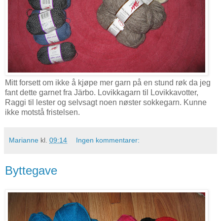
Mitt forsett om ikke å kjøpe mer garn på en stund røk da jeg
fant dette garnet fra Järbo. Lovikkagarn til Lovikkavotter,
Raggi til lester og selvsagt noen nøster sokkegarn. Kunne
ikke motstå fristelsen.
Marianne
kl.
09:14
Ingen kommentarer:
Byttegave