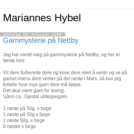
Mariannes Hybel
mandag 25. februar 2008
Garnmysterie på Nettby
Jeg har meldt meg på garnmysterie på Nettby, og her er
første hint:
Vil dere forberede dere og kose dere med å vente og se på
garnet imens dere venter på det neste i Mars, så kan jeg
fortelle hvor mye garn dere må kjøpe.
Det skal være garn for toving.
Sånn ca.: Gjestal ullteppegarn.
1 nøste på 50g. x farge
1 nøste på 50g.x farge
1 nøste 50g. x farge
6 nøster x farge