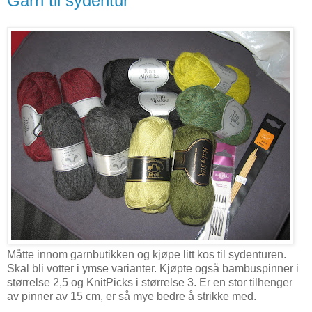
Garn til sydentur
Måtte innom garnbutikken og kjøpe litt kos til sydenturen.
Skal bli votter i ymse varianter. Kjøpte også bambuspinner i
størrelse 2,5 og KnitPicks i størrelse 3. Er en stor tilhenger
av pinner av 15 cm, er så mye bedre å strikke med.